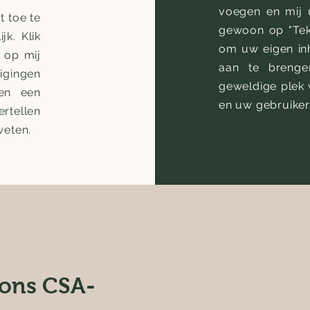
voegen en mij u
t toe te
gewoon op "Tek
jk. Klik
om uw eigen in
 op mij
aan te brenge
igingen
geweldige plek 
ben een
en uw gebruikers
rtellen
weten.
ons CSA-